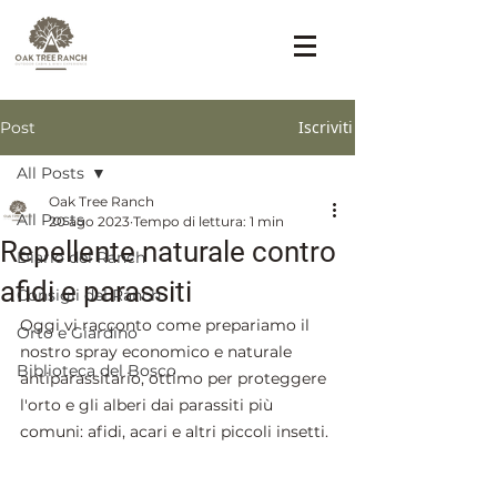
Iscriviti
Post
All Posts
Oak Tree Ranch
All Posts
20 ago 2023
Tempo di lettura: 1 min
Repellente naturale contro
Diario del Ranch
afidi e parassiti
Consigli del Ranch
Oggi vi racconto come prepariamo il 
Orto e Giardino
nostro spray economico e naturale 
Biblioteca del Bosco
antiparassitario, ottimo per proteggere 
l'orto e gli alberi dai parassiti più 
comuni: afidi, acari e altri piccoli insetti.